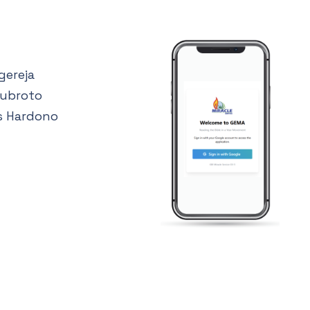
gereja
Subroto
s Hardono