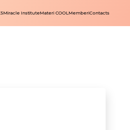
K5
Miracle Institute
Materi COOL
Memberi
Contacts