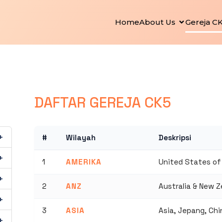
Home
About Us
Gereja C
DAFTAR GEREJA CK5
#
Wilayah
Deskripsi
1
AMERIKA
United States of
2
ANZ
Australia & New 
3
ASIA
Asia, Jepang, Chi