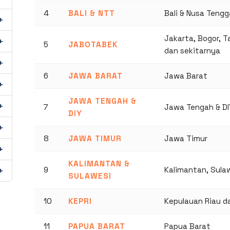
4
BALI & NTT
Bali & Nusa Tengg
Jakarta, Bogor, 
5
JABOTABEK
dan sekitarnya
6
JAWA BARAT
Jawa Barat
JAWA TENGAH &
7
Jawa Tengah & DI
DIY
8
JAWA TIMUR
Jawa Timur
KALIMANTAN &
9
Kalimantan, Sula
SULAWESI
10
KEPRI
Kepulauan Riau d
11
PAPUA BARAT
Papua Barat