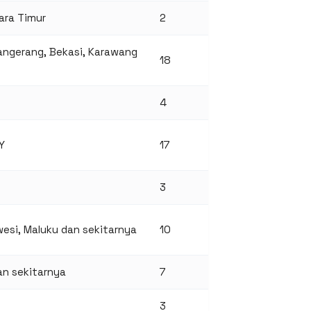
ara Timur
2
Tangerang, Bekasi, Karawang
18
4
Y
17
3
wesi, Maluku dan sekitarnya
10
an sekitarnya
7
3