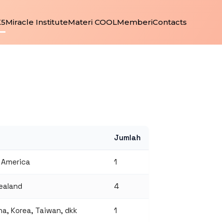
K5
Miracle Institute
Materi COOL
Memberi
Contacts
Jumlah
 America
1
Zealand
4
na, Korea, Taiwan, dkk
1