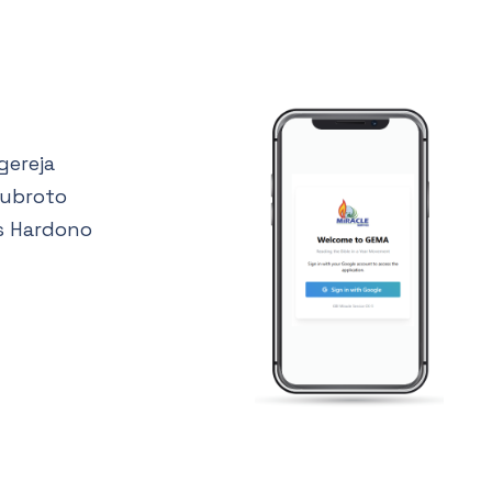
gereja
Subroto
s Hardono